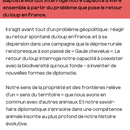
Baptiste Morizot interroge notre capacité à vivre
ensemble à partir du problème que pose le retour
du loup en France.
Il s’agit avant tout d’un problème géopolitique : réagir
au retour spontané du loup en France, et à sa
dispersion dans une campagne que la déprise rurale
rend presque à son passé de « Gaule chevelue ». Le
retour du loup interroge notre capacité à coexister
avec la biodiversité qui nous fonde – à inventer de
nouvelles formes de diplomatie.
Notre sens de la propriété et des frontières relève
d’un « sens du territoire » que nous avons en
commun avec d’autres animaux. Et notre savoir-
faire diplomatique s’enracine dans une compétence
animale inscrite au plus profond de notre histoire
évolutive.