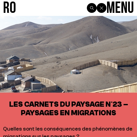
R0
Menu
LES CARNETS DU PAYSAGE N°23 –
PAYSAGES EN MIGRATIONS
Quelles sont les conséquences des phénomènes de
migrations sur les paysages ?