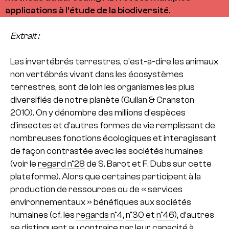
applications à l’étude de la biodiversité.
Extrait :
Les invertébrés terrestres, c’est-a-dire les animaux
non vertébrés vivant dans les écosystèmes
terrestres, sont de loin les organismes les plus
diversifiés de notre planète (Gullan & Cranston
2010). On y dénombre des millions d’espèces
d’insectes et d’autres formes de vie remplissant de
nombreuses fonctions écologiques et interagissant
de façon contrastée avec les sociétés humaines
(voir le
regard n°28
de S. Barot et F. Dubs sur cette
plateforme). Alors que certaines participent à la
production de ressources ou de « services
environnementaux » bénéfiques aux sociétés
humaines (cf. les
regards n°4
,
n°30
et
n°46
), d’autres
se distinguent au contraire par leur capacité à