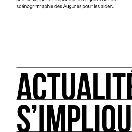
scénogrrrraphie des Augures pour les aider…
ACTUALIT
S’IMPLIQ
ACTUALITÉS
L'actualité française et internationale des rendez