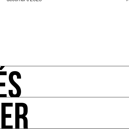
ÉS
UER
-vous de l'art et de l'écologie : manifestations, appels à 