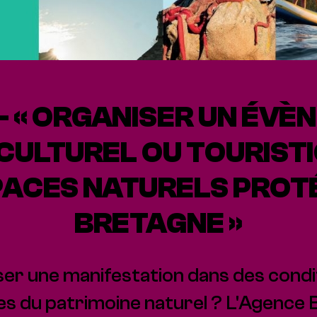
– « ORGANISER UN ÉV
 CULTUREL OU TOURIST
PACES NATURELS PROT
BRETAGNE »
r une manifestation dans des condit
s du patrimoine naturel ? L'Agence B