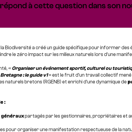
 répond à cette question dans son n
a Biodiversité a créé un guide spécifique pour informer des é
ndre le zéro impact sur les milieux naturels lors d’une manife
té, «
Organiser un événement sportif, culturel ou touristi
Bretagne : le guide v1
» est le fruit d’un travail collectif men
es naturels bretons (RGENB) et enrichi d’une dynamique de
p
e :
s généraux
partagés par les gestionnaires, propriétaires et a
es pour organiser une manifestation respectueuse de la nat