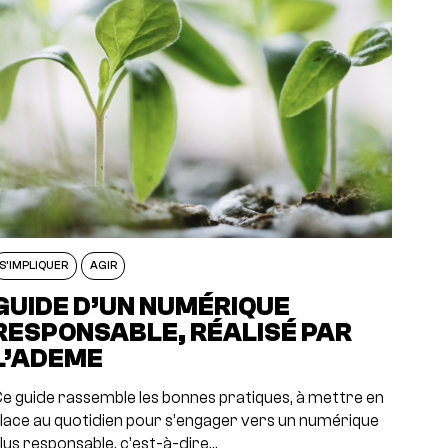
S'IMPLIQUER
AGIR
GUIDE D’UN NUMÉRIQUE
RESPONSABLE, RÉALISÉ PAR
L’ADEME
e guide rassemble les bonnes pratiques, à mettre en
lace au quotidien pour s’engager vers un numérique
lus responsable, c’est-à-dire…