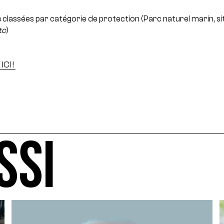
s
classées par catégorie de protection (Parc naturel marin, s
tc
)
CI !
SSI