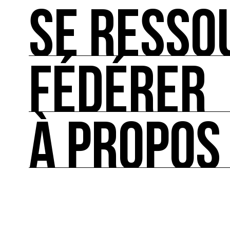
SE RESSO
S’IMPLIQUER
Les bonnes pratiques, guides et outils pour rédu
FÉDÉRER
SE RESSOURCER
Les ressources théoriques et inspirantes sur les
À PROPOS
FÉDÉRER
Le répertoire des acteurs de l’écologie culturel
À PROPOS
Ressource0 est le premier média et centre de re
française et internationale consacrée à l’art et à
cette thématique et recense les acteurs clés.