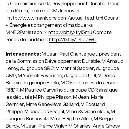
la Commission sur le Développement Durable.
Pour
les détails, le site de JM Jancovici
:
http://www.manicore.com/actualites.html
Cours
« Énergie et changement climatique »à
MINESParistech » :
http://bit.ly/11yI5mJ
Compte
rendu de l’audition :
http://bit.ly/12LdZwC
Intervenants
:
M Jean-Paul Chanteguet, président
de la Commission Développement Durable, M Arnaud
Leroy, du groupe SRC, M Martial Saddier, du groupe
UMP, M Yannick Favennec, du groupe UDI, M Denis
Baupin, du groupe Ecolo, M Olivier Falorni du groupe
RRDP, M Patrice Carvalho du groupe GDR ainsi que
les députés M Philippe Plisson, M Jean-Marie
Sermier, Mme Geneviève Gaillard, M Edouard
Philippe, M Jacques Krabal, Mme Sylviane Alaux, M
Jacques Kossovski, Mme Brigitte Allain, M Serge
Bardy, M Jean-Pierre Vigier, M Charles-Ange Ginesy,