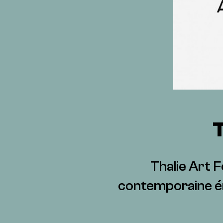
Thalie Art F
contemporaine ém