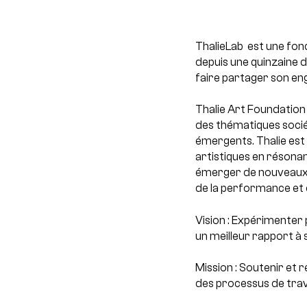
ThalieLab est une fond
depuis une quinzaine d
faire partager son en
Thalie Art Foundation
des thématiques sociét
émergents. Thalie est
artistiques en résonan
émerger de nouveaux m
de la performance et 
Vision : Expérimenter p
un meilleur rapport à
Mission : Soutenir et r
des processus de trava