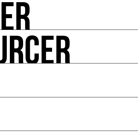
UER
-vous de l'art et de l'écologie : manifestations, appels à 
URCER
ire ses impacts.
 enjeux croisés culture et écologie.
le en France et dans le monde.