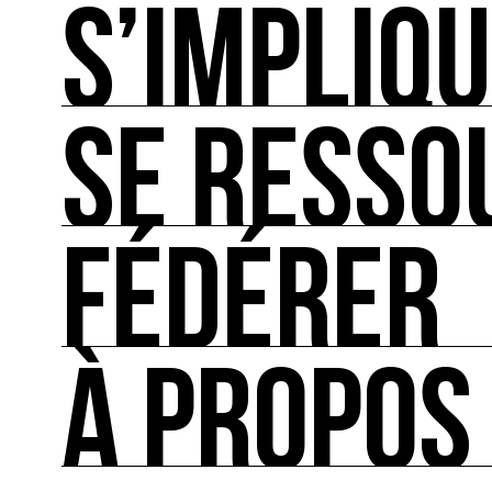
S’IMPLIQ
ACTUALITÉS
L'actualité française et internationale des rendez
SE RESSO
S’IMPLIQUER
Les bonnes pratiques, guides et outils pour rédu
FÉDÉRER
SE RESSOURCER
Les ressources théoriques et inspirantes sur les
À PROPOS
FÉDÉRER
Le répertoire des acteurs de l’écologie culturel