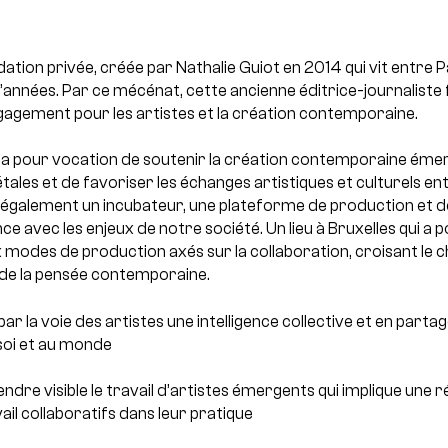
ation privée, créée par Nathalie Guiot en 2014 qui vit entre P
’années. Par ce mécénat, cette ancienne éditrice-journaliste
gagement pour les artistes et la création contemporaine.
 a pour vocation de soutenir la création contemporaine éme
ales et de favoriser les échanges artistiques et culturels ent
 également un incubateur, une plateforme de production et d
ce avec les enjeux de notre société. Un lieu à Bruxelles qui a 
odes de production axés sur la collaboration, croisant le c
de la pensée contemporaine.
ar la voie des artistes une intelligence collective et en parta
 soi et au monde
endre visible le travail d’artistes émergents qui implique une r
il collaboratifs dans leur pratique