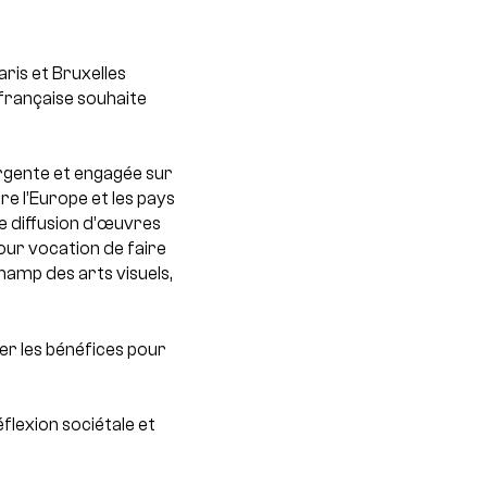
aris et Bruxelles
 française souhaite
rgente et engagée sur
re l’Europe et les pays
e diffusion d’œuvres
pour vocation de faire
hamp des arts visuels,
ger les bénéfices pour
éflexion sociétale et