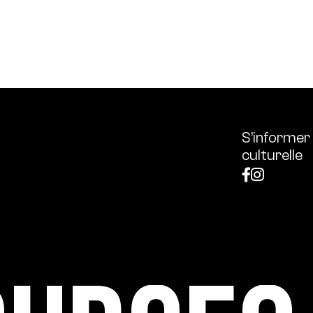
ssources français réunissant les univers des arts et des
 l’écologie, diffuse les outils et bonnes pratiques, centra
S’informer
culturelle