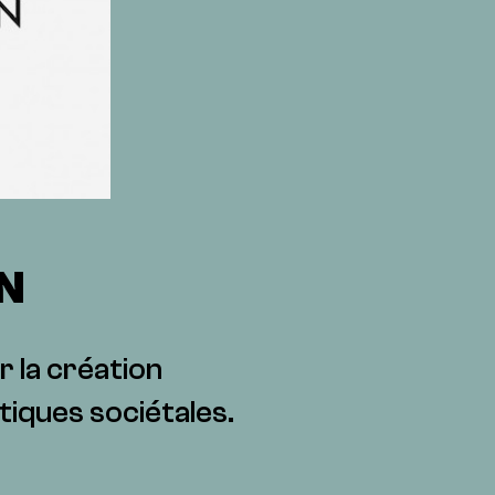
N
r la création
iques sociétales.