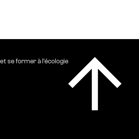
 écologies. Ressource0 relaie l’actualité
lise l’ensemble des références intellectuelles sur
et
se
former
à
l’écologie