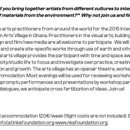
you bring together artists from different cultures to inte
 materials from the environment?” Why not join us and fi
 arts practitioners from around the world for the 2015 Inter
ts Village in Ghana. Practitioners in the visual arts, building 
gn and film/new media are all welcome to participate. We wil
 and create site-specific works through use of earth and ot
l arts village provides the participant with time and space 
ity/studio life to focus and investigate own practice, creating
ion and growth. The arts village has an openair theatre, wor
mmodation. Most evenings will be used for reviewing worksh
 impromptu performances and presentations by workshop part
alogues, we anticipate cross fertilization of ideas. Join us!
 accommodation 120€/week (flight costs are not included).
E
info(at)nkafoundation.org
www.nkafoundation.org