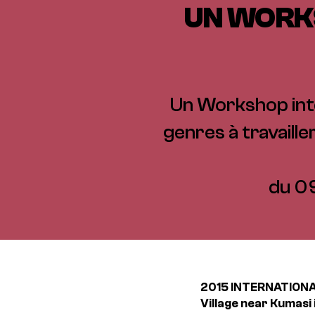
UN WORK
Un Workshop inte
genres à travaille
du 0
2015 INTERNATION
Village near Kumasi