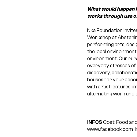
What would happen if 
works through use of
Nka Foundation invites
Workshop at Abetenim Ar
performing arts, desi
the local environment
environment. Our rura
everyday stresses of c
discovery, collaborat
houses for your acco
with artist lectures,
alternating work and di
INFOS
Cost: Food and
www.facebook.com