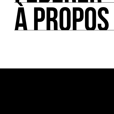
À PROPOS
FÉDÉRER
Le répertoire des acteurs de l’écologie culturel
À PROPOS
Ressource0 est le premier média et centre de re
française et internationale consacrée à l’art et à
cette thématique et recense les acteurs clés.