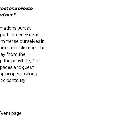
ract and create
nd out?
national Artist
arts, literary arts,
l immerse ourselves in
her materials from the
away from the
 the possibility for
kspaces and guest
op progress along
icipants. By
vent page: