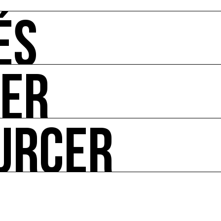
ÉS
UER
-vous de l'art et de l'écologie : manifestations, appels à 
URCER
ire ses impacts.
 enjeux croisés culture et écologie.