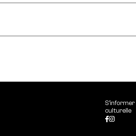
le en France et dans le monde.
ssources français réunissant les univers des arts et des
 l’écologie, diffuse les outils et bonnes pratiques, centra
S’informer
culturelle