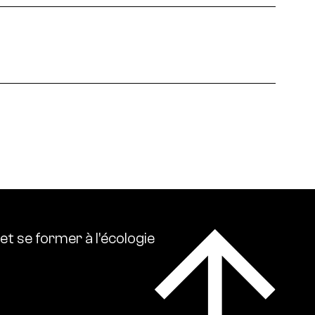
 écologies. Ressource0 relaie l’actualité
lise l’ensemble des références intellectuelles sur
et
se
former
à
l’écologie