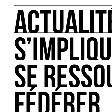
ACTUALIT
S’IMPLIQ
ACTUALITÉS
L'actualité française et internationale des rendez
SE RESSO
S’IMPLIQUER
Les bonnes pratiques, guides et outils pour rédu
FÉDÉRER
SE RESSOURCER
Les ressources théoriques et inspirantes sur les