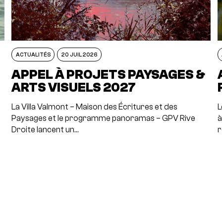
ACTUALITÉS
20 JUIL 2026
APPEL À PROJETS PAYSAGES &
ARTS VISUELS 2027
La Villa Valmont – Maison des Écritures et des
L
Paysages et le programme panoramas – GPV Rive
à
Droite lancent un…
r