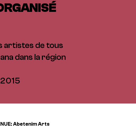
ORGANISÉ
 artistes de tous
hana dans la région
 2015
NUE: Abetenim Arts