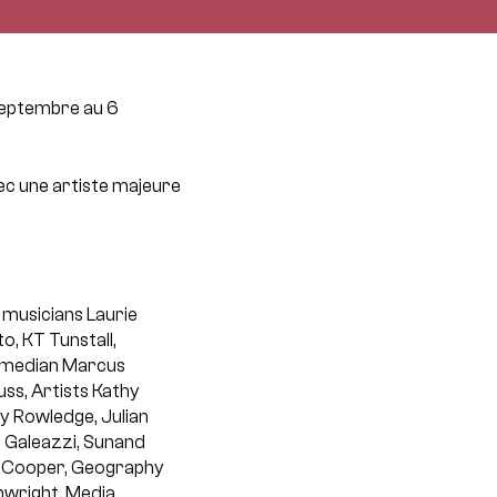
eptembre au 6
vec une artiste majeure
 musicians Laurie
o, KT Tunstall,
omedian Marcus
ss, Artists Kathy
ey Rowledge, Julian
a Galeazzi, Sunand
n Cooper, Geography
nwright, Media