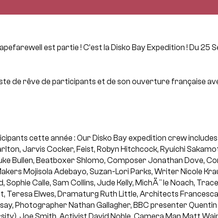
pefarewell est partie ! C’est la Disko Bay Expedition !
Du 25 S
 liste de rêve de participants et de son ouverture française a
ticipants cette année : Our Disko Bay expedition crew includes
lton, Jarvis Cocker, Feist, Robyn Hitchcock, Ryuichi Sakamot
uke Bullen, Beatboxer Shlomo, Composer Jonathan Dove, C
akers Mojisola Adebayo, Suzan-Lori Parks, Writer Nicole Krau
, Sophie Calle, Sam Collins, Jude Kelly, MichÃ¨le Noach, Trac
ht, Teresa Elwes, Dramaturg Ruth Little, Architects Francesc
ssay, Photographer Nathan Gallagher, BBC presenter Quenti
sity), Joe Smith, Activist David Noble, Camera Man Matt Wai