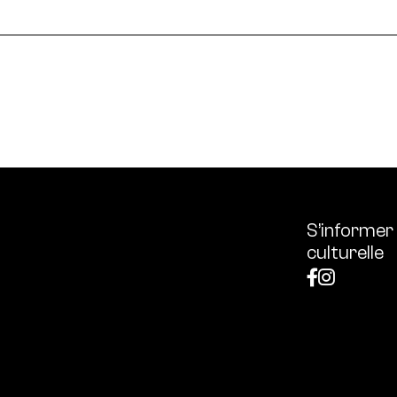
ssources français réunissant les univers des arts et des
 l’écologie, diffuse les outils et bonnes pratiques, centra
S’informer
culturelle