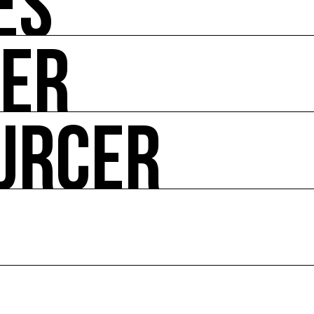
ÉS
UER
-vous de l'art et de l'écologie : manifestations, appels à 
URCER
ire ses impacts.
 enjeux croisés culture et écologie.
le en France et dans le monde.