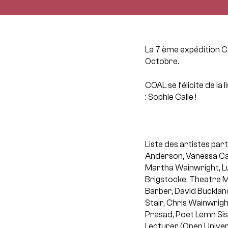
La 7 ème expédition Ca
Octobre.
COAL se félicite de la
: Sophie Calle !
Liste des artistes par
Anderson, Vanessa Car
Martha Wainwright, L
Brigstocke, Theatre M
Barber, David Buckland
Stair, Chris Wainwrig
Prasad, Poet Lemn Si
Lecturer (Open Univer