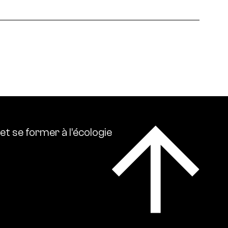
 écologies. Ressource0 relaie l’actualité
lise l’ensemble des références intellectuelles sur
et
se
former
à
l’écologie