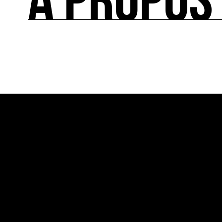
À PROPOS
À PROPOS
Ressource0 est le premier média et centre de re
française et internationale consacrée à l’art et à
cette thématique et recense les acteurs clés.