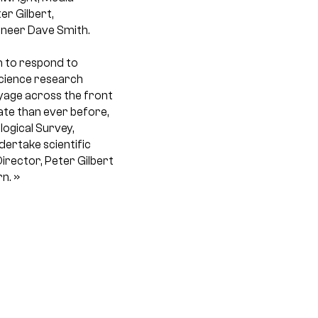
er Gilbert,
ineer Dave Smith.
m to respond to
science research
oyage across the front
ate than ever before,
logical Survey,
ertake scientific
irector, Peter Gilbert
n. »