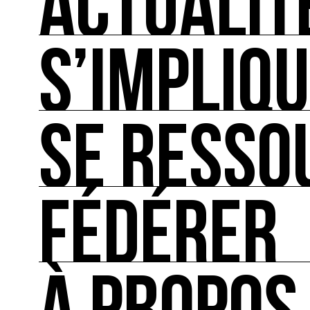
ACTUALIT
S’IMPLIQ
ACTUALITÉS
L'actualité française et internationale des rendez
SE RESSO
S’IMPLIQUER
Les bonnes pratiques, guides et outils pour rédu
FÉDÉRER
SE RESSOURCER
Les ressources théoriques et inspirantes sur les
FÉDÉRER
Le répertoire des acteurs de l’écologie culturel