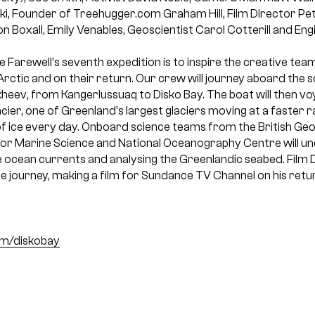
ki, Founder of Treehugger.com Graham Hill, Film Director Pet
Boxall, Emily Venables, Geoscientist Carol Cotterill and Eng
 Farewell’s seventh expedition is to inspire the creative tea
Arctic and on their return. Our crew will journey aboard the 
kheev, from Kangerlussuaq to Disko Bay. The boat will then v
ier, one of Greenland’s largest glaciers moving at a faster r
 of ice every day. Onboard science teams from the British Geo
for Marine Science and National Oceanography Centre will und
 ocean currents and analysing the Greenlandic seabed. Film D
e journey, making a film for Sundance TV Channel on his retur
m/diskobay