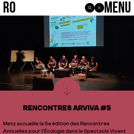
R0
Menu
RENCONTRES ARVIVA #5
Metz accueille la 5e édition des Rencontres
Annuelles pour l’Écologie dans le Spectacle Vivant