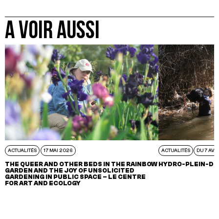
A VOIR AUSSI
ACTUALITÉS
17 MAI 2026
ACTUALITÉS
DU 7 AVR
THE QUEER AND OTHER BEDS IN THE RAINBOW
HYDRO-PLEIN-DE
GARDEN AND THE JOY OF UNSOLICITED
GARDENING IN PUBLIC SPACE – LE CENTRE
FOR ART AND ECOLOGY