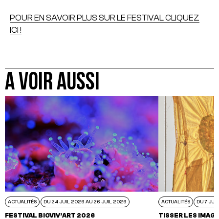
POUR EN SAVOIR PLUS SUR LE FESTIVAL CLIQUEZ
ICI !
A VOIR AUSSI
ACTUALITÉS
DU 24 JUIL 2026 AU 26 JUIL 2026
ACTUALITÉS
DU 7 JUI
FESTIVAL BIOVIV’ART 2026
TISSER LES IMAGI