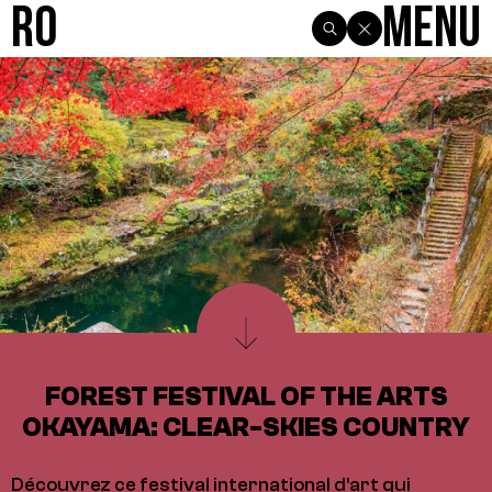
R0
Menu
FOREST FESTIVAL OF THE ARTS
OKAYAMA: CLEAR-SKIES COUNTRY
Découvrez ce festival international d'art qui