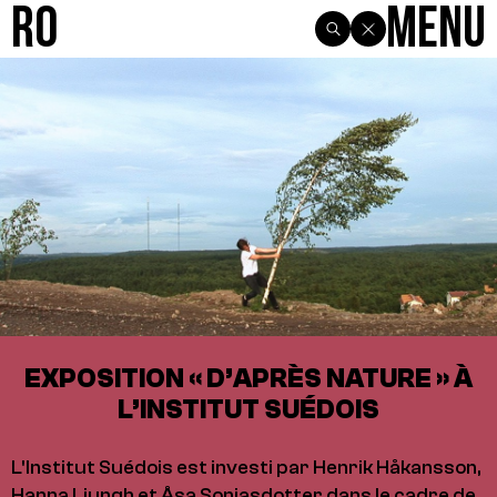
R0
Menu
EXPOSITION « D’APRÈS NATURE » À
L’INSTITUT SUÉDOIS
L'Institut Suédois est investi par Henrik Håkansson,
Hanna Ljungh et Åsa Sonjasdotter dans le cadre de