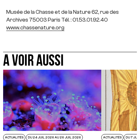
Musée de la Chasse et de la Nature
62, rue des
Archives 75003 Paris
Tél. : 01.53.01.92.40
www.chassenature.org
A VOIR AUSSI
ACTUALITÉS
DU 24 JUIL 2026 AU 26 JUIL 2026
ACTUALITÉS
DU 7 JUI