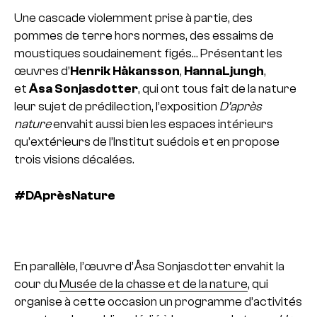
Une cascade violemment prise à partie, des
pommes de terre hors normes, des essaims de
moustiques soudainement figés… Présentant les
œuvres d’
Henrik
Håkansson
,
Hanna
Ljungh
,
et
Åsa Sonjasdotter
, qui ont tous fait de la nature
leur sujet de prédilection, l’exposition
D’après
nature
envahit aussi bien les espaces intérieurs
qu’extérieurs de l’Institut suédois et en propose
trois visions décalées.
#DAprèsNature
En parallèle, l’œuvre d’Åsa Sonjasdotter envahit la
cour du
Musée de la chasse et de la nature
, qui
organise à cette occasion un programme d’activités