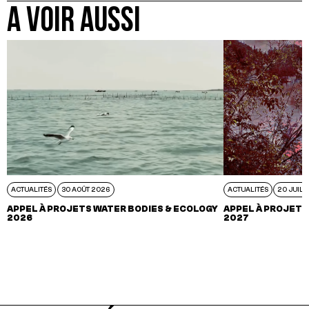
A VOIR AUSSI
ACTUALITÉS
30 AOÛT 2026
ACTUALITÉS
20 JUIL 
APPEL À PROJETS WATER BODIES & ECOLOGY
APPEL À PROJETS
2026
2027