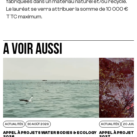
fabriquées dans un matériau naturel et/ou recyclé.
Le lauréat se verra attribuer la somme de 10 000 €
TTC maximum.
A VOIR AUSSI
ACTUALITÉS
30 AOÛT 2026
ACTUALITÉS
20 JUIL 
APPEL À PROJETS WATER BODIES & ECOLOGY
APPEL À PROJETS
2026
2027