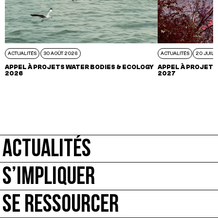
ACTUALITÉS
30 AOÛT 2026
ACTUALITÉS
20 JUIL 
APPEL À PROJETS WATER BODIES & ECOLOGY
APPEL À PROJETS
2026
2027
ACTUALITÉS
S’IMPLIQUER
SE RESSOURCER