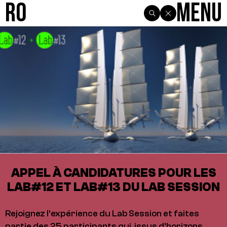
R0
Menu
APPEL À CANDIDATURES POUR LES
LAB#12 ET LAB#13 DU LAB SESSION
Rejoignez l'expérience du Lab Session et faites
partie des 25 participants qui, issus d’horizons