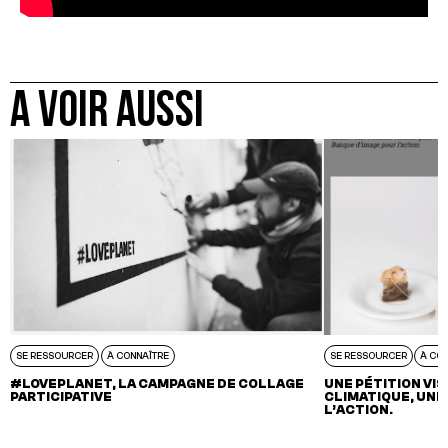
A VOIR AUSSI
SE RESSOURCER
À CONNAÎTRE
SE RESSOURCER
À CO
#LOVEPLANET, LA CAMPAGNE DE COLLAGE
UNE PÉTITION VI
PARTICIPATIVE
CLIMATIQUE, UNE
L’ACTION.